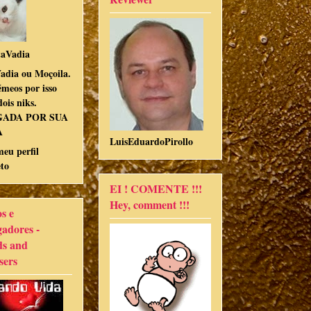
aVadia
adia ou Moçoila.
meos por isso
ois niks.
GADA POR SUA
A
LuisEduardoPirollo
meu perfil
to
EI ! COMENTE !!!
Hey, comment !!!
s e
gadores -
ds and
sers