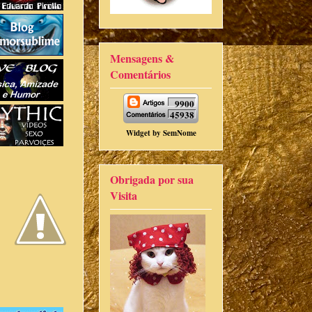
Mensagens &
Comentários
9900
45938
Widget by
SemNome
Obrigada por sua
Visita