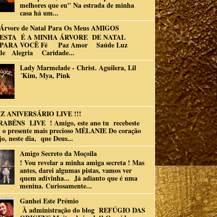
melhores que eu" Na estrada de minha
casa há um...
Árvore de Natal Para Os Meus AMIGOS
ESTA É A MINHA ÁRVORE DE NATAL
PARA VOCÊ Fé Paz Amor Saúde Luz
de Alegria Caridade...
Lady Marmelade - Christ. Aguilera, Lil
´Kim, Mya, Pink
Z ANIVERSÁRIO LIVE !!!
RABÉNS LIVE ! Amigo, este ano tu recebeste
 o presente mais precioso MÉLANIE Do coração
jo, neste dia, que Deus...
Amigo Secreto da Moçoila
! Vou revelar a minha amiga secreta ! Mas
antes, darei algumas pistas, vamos ver
quem adivinha... Já adianto que é uma
menina. Curiosamente...
Ganhei Este Prémio
À administração do blog REFÚGIO DAS