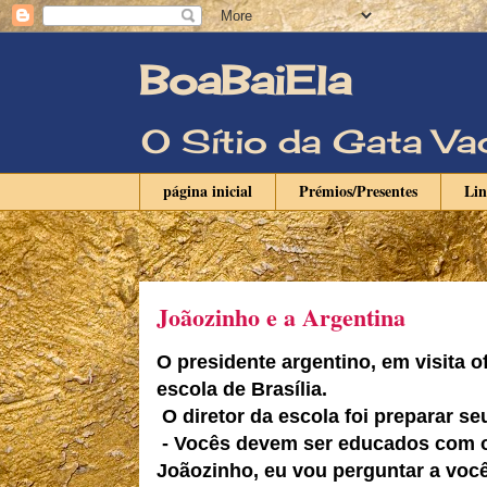
BoaBaiEla
O Sítio da Gata 
página inicial
Prémios/Presentes
Li
Joãozinho e a Argentina
O presidente argentino, em visita of
escola de Brasília.
O diretor da escola foi preparar se
- Vocês devem ser educados com o 
Joãozinho, eu vou perguntar a você