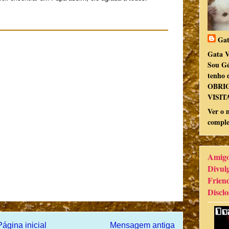
Gat
Gata V
Sou Gé
tenho d
OBRI
VISIT
Ver o 
comple
Amigo
Divul
Frien
Disclo
Página inicial
Mensagem antiga