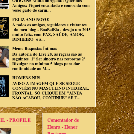
ORIGENS Muito obrigada!! Queridos
Amigos: Fiquei encantada e comovida com
vosso gesto de carin...
FELIZ ANO NOVO!
A todos os amigos, seguidores e visitantes
do meu blog - BoaBaiEla - desejo um 2015
muito feliz, com PAZ, SAÚDE, AMOR,
DINHEIRO e a...
Meme Respostas Íntimas
Da autoria do Live 28, as regras são as
seguintes 1° Ser sincero nas respostas 2°
Divulgar no mínimo 5 blogs para dar
continuidade ao M...
HOMENS NUS
AVISO A IMAGEM QUE SE SEGUE
CONTÉM NU MASCULINO INTEGRAL,
FRONTAL. SÓ CLIQUE EM "AINDA
NÃO ACABOU, CONTINUE" SE T...
IL - PROFILE
Comentador de
Honra - Honor
Reviewer