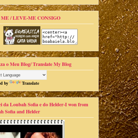
 ME / LEVE-ME CONSIGO
za o Meu Blog/ Translate My Blog
ed by
Translate
i da Loubah Sofia e do Helder-I won from
h Sofia and Helder