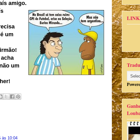
aís amigo.
ís
LINK
recisa
 é um
 irmão!
 acha
Tradu
 não um
her!
Power
Ganhe
Louba
 às 10:04