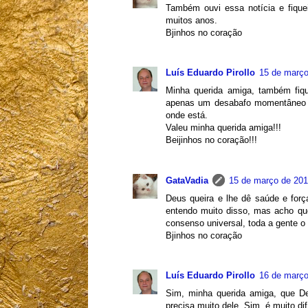
Também ouvi essa notícia e fiquei
muitos anos.
Bjinhos no coração
Luís Eduardo Pirollo
15 de março
Minha querida amiga, também fiq
apenas um desabafo momentâneo e 
onde está.
Valeu minha querida amiga!!!
Beijinhos no coração!!!
GataVadia
15 de março de 201
Deus queira e lhe dê saúde e fo
entendo muito disso, mas acho qu
consenso universal, toda a gente o
Bjinhos no coração
Luís Eduardo Pirollo
16 de março
Sim, minha querida amiga, que 
precisa muito dele. Sim, é muito di