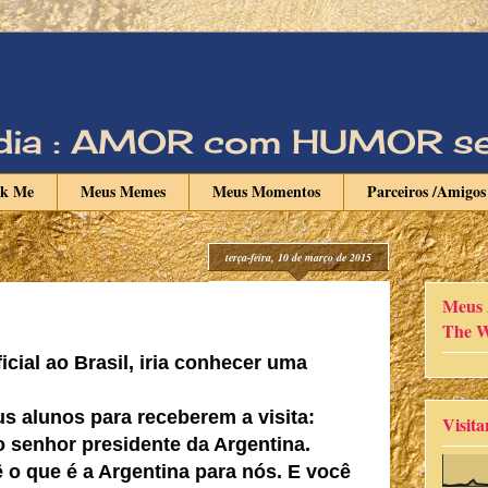
Vadia : AMOR com HUMOR s
nk Me
Meus Memes
Meus Momentos
Parceiros /Amigos
terça-feira, 10 de março de 2015
Meus 
The W
icial ao Brasil, iria conhecer uma
us alunos para receberem a visita:
Visita
senhor presidente da Argentina.
 o que é a Argentina para nós. E você