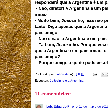
responderá que a Argentina é um p
- Não, diretor! A Argentina é um pa
irmão.
- Muito bem, Joãozinho, mas não p
tanto. Diga apenas que a Argentina
país amigo.
- Não é não, a Argentina é um país
- Tá bom, Joãozinho. Por que você
que a Argentina é um país irmão, e
país amigo?
- Porque amigo a gente pode escol
Publicada por
GataVadia
à(s)
00:10
Etiquetas:
Joãozinho e a Argentina
11 comentários:
Luís Eduardo Pirollo
10 de março de 2015