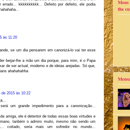
Meus a
errado... kkkkkkkkkk... Defeito por defeito, ele podia
the cut
ahahahaha...
5 às 11:20
rande, se um dia pensarem em canonizá-lo vai ter esse
er beijar-lhe a mão um dia porque, para mim, é o Papa
ar de ser actual, moderno e de ideias arejadas. Só que,
thians ahahahahha
Mensa
 de 2015 às 10:22
k...
será um grande impedimento para a canonização...
da amiga, ele é detentor de todas essas boas virtudes e
 humano, tanbém o admiro muito, mesmo não sendo um
ha... coitado, seria mais um sofredor no mundo...