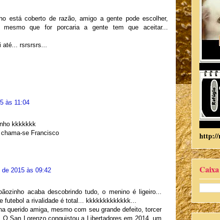
.
ho está coberto de razão, amigo a gente pode escolher,
... mesmo que for porcaria a gente tem que aceitar...
até... rsrsrsrs...
5 às 11:04
inho kkkkkkk
, chama-se Francisco
http://
Caixa
 de 2015 às 09:42
ãozinho acaba descobrindo tudo, o menino é ligeiro...
futebol a rivalidade é total... kkkkkkkkkkkkk...
a querido amiga, mesmo com seu grande defeito, torcer
... O San Lorenzo conquistou a Libertadores em 2014, um