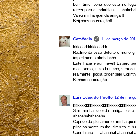
bom time, pena que está no lugar 
torcer para o corinthians... ahahah
Valeu minha querida amiga!!!
Beijinhos no coração!!!
GataVadia
11 de março de 201
kkkkkkkkkkkkkkkk
Realmente esse defeito é muito g
impedimento ahahahahh
Este Papa é admirável! Espero pod
mais santo, mais humano, sem deix
realmente, podia torcer pelo Corin
Bjinhos no coração
Luís Eduardo Pirollo
12 de março
kkkkkkkkkkkkkkkkkkkkkkkkkkkkkk
Sim minha querida amiga, este 
ahahahahahahaha...
Copncordo plenamente, minha queri
principalmente muito simples e
Corinthiano... ahahahahahahaha