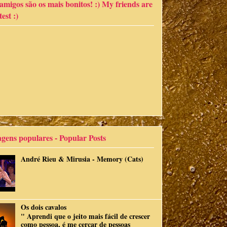
migos são os mais bonitos! :) My friends are
est :)
gens populares - Popular Posts
André Rieu & Mirusia - Memory (Cats)
Os dois cavalos
" Aprendi que o jeito mais fácil de crescer
como pessoa, é me cercar de pessoas