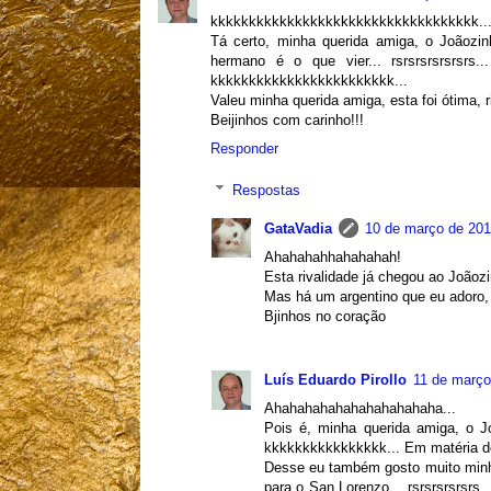
kkkkkkkkkkkkkkkkkkkkkkkkkkkkkkkkkkk..
Tá certo, minha querida amiga, o Joãozin
hermano é o que vier... rsrsrsrsrsrsrs
kkkkkkkkkkkkkkkkkkkkkkkk...
Valeu minha querida amiga, esta foi ótima, ri 
Beijinhos com carinho!!!
Responder
Respostas
GataVadia
10 de março de 201
Ahahahahhahahahah!
Esta rivalidade já chegou ao Joãoz
Mas há um argentino que eu adoro
Bjinhos no coração
Luís Eduardo Pirollo
11 de março
Ahahahahahahahahahahaha...
Pois é, minha querida amiga, o Jo
kkkkkkkkkkkkkkkk... Em matéria de 
Desse eu também gosto muito minh
para o San Lorenzo... rsrsrsrsrsrs