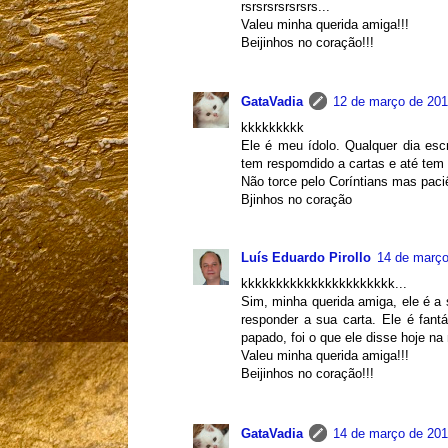
rsrsrsrsrsrsrs...
Valeu minha querida amiga!!!
Beijinhos no coração!!!
GataVadia
12 de março de 201
kkkkkkkkk
Ele é meu ídolo. Qualquer dia es
tem respomdido a cartas e até tem 
Não torce pelo Coríntians mas paci
Bjinhos no coração
Luís Eduardo Pirollo
14 de março
kkkkkkkkkkkkkkkkkkkkkk...
Sim, minha querida amiga, ele é a
responder a sua carta. Ele é fant
papado, foi o que ele disse hoje na
Valeu minha querida amiga!!!
Beijinhos no coração!!!
GataVadia
14 de março de 201