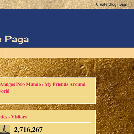
e Paga
Amigos Pelo Mundo / My Friends Around
orld
ntes - Visitors
2,716,267