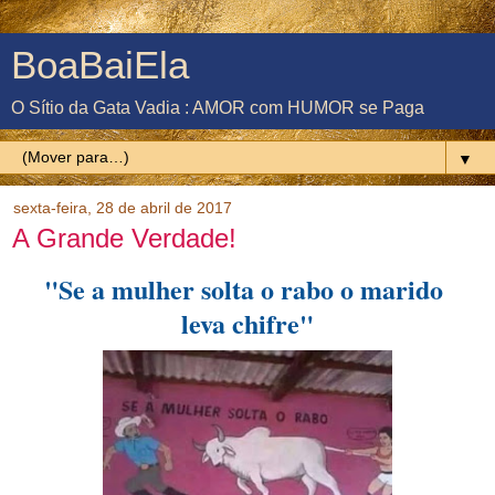
BoaBaiEla
O Sítio da Gata Vadia : AMOR com HUMOR se Paga
▼
sexta-feira, 28 de abril de 2017
A Grande Verdade!
"Se a mulher solta o rabo o marido
leva chifre"