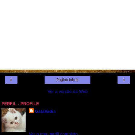
‹
›
Página inicial
Ver a versão da Web
PERFIL - PROFILE
GataVadia
Gata Vadia ou Moçoila. Sou Gémeos por isso tenho
dois niks. OBRIGADA POR SUA VISITA
Ver o meu perfil completo