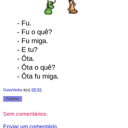
- Fu.
- Fu o quê?
- Fu miga.
- E tu?
- Ôta.
- Ôta o quê?
- Ôta fu miga.
GataVadia
à(s)
08:55
Partilhar
Sem comentários:
Enviar um comentário