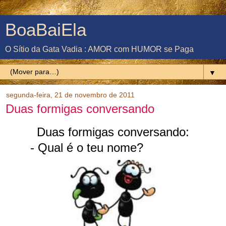
BoaBaiEla
O Sítio da Gata Vadia : AMOR com HUMOR se Paga
▼
segunda-feira, 21 de novembro de 2011
Duas formigas conversando
Duas formigas conversando:
- Qual é o teu nome?