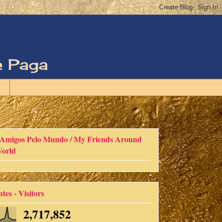
e Paga
Amigos Pelo Mundo / My Friends Around
orld
ntes - Visitors
2,717,852