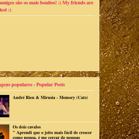
migos são os mais bonitos! :) My friends are
est :)
gens populares - Popular Posts
André Rieu & Mirusia - Memory (Cats)
Os dois cavalos
" Aprendi que o jeito mais fácil de crescer
como pessoa, é me cercar de pessoas