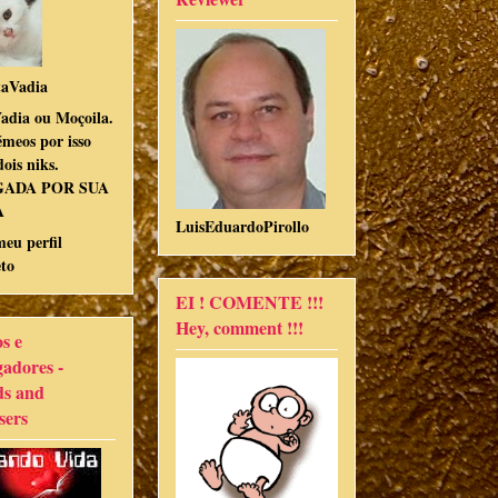
aVadia
adia ou Moçoila.
meos por isso
ois niks.
GADA POR SUA
A
LuisEduardoPirollo
meu perfil
to
EI ! COMENTE !!!
Hey, comment !!!
s e
gadores -
ds and
sers