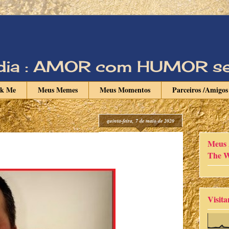
Vadia : AMOR com HUMOR s
nk Me
Meus Memes
Meus Momentos
Parceiros /Amigos
quinta-feira, 7 de maio de 2020
Meus 
The W
Visita