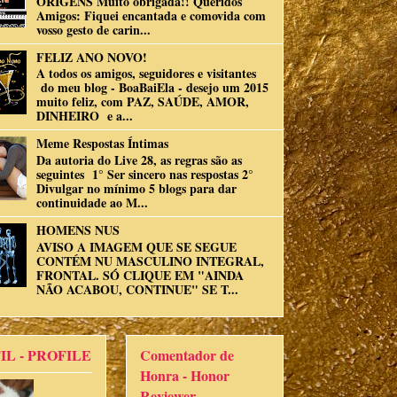
ORIGENS Muito obrigada!! Queridos
Amigos: Fiquei encantada e comovida com
vosso gesto de carin...
FELIZ ANO NOVO!
A todos os amigos, seguidores e visitantes
do meu blog - BoaBaiEla - desejo um 2015
muito feliz, com PAZ, SAÚDE, AMOR,
DINHEIRO e a...
Meme Respostas Íntimas
Da autoria do Live 28, as regras são as
seguintes 1° Ser sincero nas respostas 2°
Divulgar no mínimo 5 blogs para dar
continuidade ao M...
HOMENS NUS
AVISO A IMAGEM QUE SE SEGUE
CONTÉM NU MASCULINO INTEGRAL,
FRONTAL. SÓ CLIQUE EM "AINDA
NÃO ACABOU, CONTINUE" SE T...
IL - PROFILE
Comentador de
Honra - Honor
Reviewer