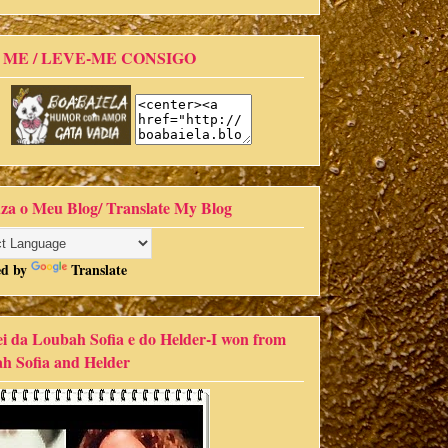
 ME / LEVE-ME CONSIGO
za o Meu Blog/ Translate My Blog
ed by
Translate
i da Loubah Sofia e do Helder-I won from
h Sofia and Helder