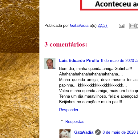
Publicada por
GataVadia
à(s)
22:37
3 comentários:
Luís Eduardo Pirollo
8 de maio de 2020 à
Bom dia, minha querida amiga Gatinha!!!
Ahahahahahahahahahahahahaha....
Minha querida amiga, deve mesmo ter aco
papinha... kkkkkkkkkkkkkkkkkkkkk...
Valeu minha querida amiga, mais um belo quad
Tenha um dia maravilhoso, feliz e abençoad
Beijinhos no coração e muita paz!!!
Responder
Respostas
GataVadia
8 de maio de 2020 