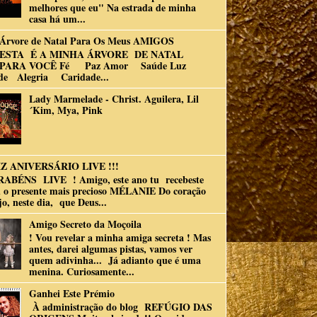
melhores que eu" Na estrada de minha
casa há um...
Árvore de Natal Para Os Meus AMIGOS
ESTA É A MINHA ÁRVORE DE NATAL
PARA VOCÊ Fé Paz Amor Saúde Luz
de Alegria Caridade...
Lady Marmelade - Christ. Aguilera, Lil
´Kim, Mya, Pink
Z ANIVERSÁRIO LIVE !!!
RABÉNS LIVE ! Amigo, este ano tu recebeste
 o presente mais precioso MÉLANIE Do coração
jo, neste dia, que Deus...
Amigo Secreto da Moçoila
! Vou revelar a minha amiga secreta ! Mas
antes, darei algumas pistas, vamos ver
quem adivinha... Já adianto que é uma
menina. Curiosamente...
Ganhei Este Prémio
À administração do blog REFÚGIO DAS