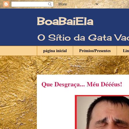
BoaBaiEla
O Sítio da Gata 
página inicial
Prémios/Presentes
Li
Que Desgraça... Méu Déééus!