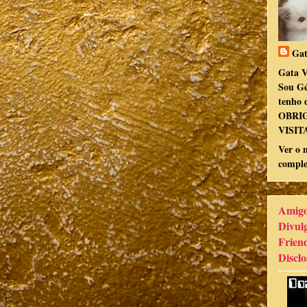
Gat
Gata V
Sou Gé
tenho d
OBRI
VISIT
Ver o 
comple
Amigo
Divul
Frien
Disclo