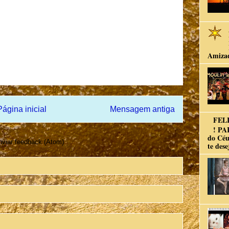
Amiza
Página inicial
Mensagem antiga
FELI
! PA
do Céu
viar feedback (Atom)
te dese