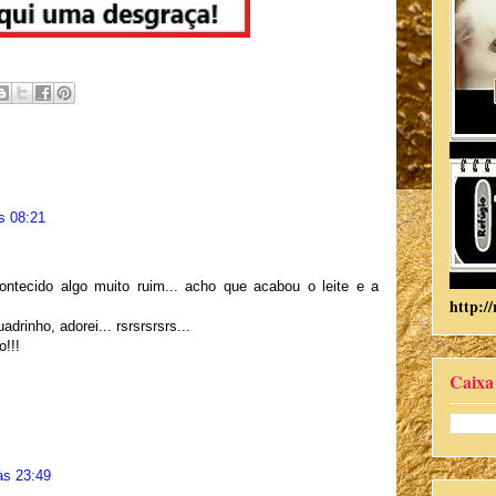
s 08:21
ntecido algo muito ruim... acho que acabou o leite e a
http://
rinho, adorei... rsrsrsrsrs...
o!!!
Caixa
às 23:49