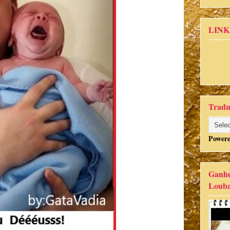
LINK
Tradu
Power
Ganhe
Louba