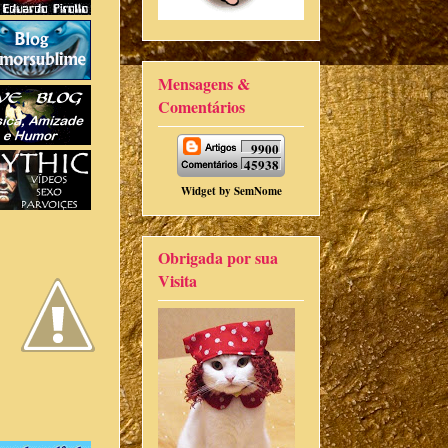
Mensagens &
Comentários
9900
45938
Widget by
SemNome
Obrigada por sua
Visita