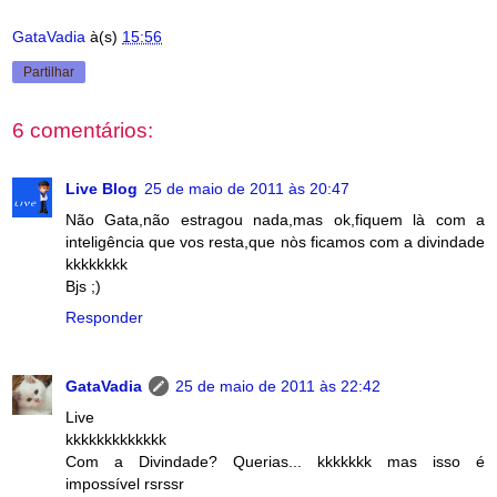
GataVadia
à(s)
15:56
Partilhar
6 comentários:
Live Blog
25 de maio de 2011 às 20:47
Não Gata,não estragou nada,mas ok,fiquem là com a
inteligência que vos resta,que nòs ficamos com a divindade
kkkkkkkk
Bjs ;)
Responder
GataVadia
25 de maio de 2011 às 22:42
Live
kkkkkkkkkkkkk
Com a Divindade? Querias... kkkkkkk mas isso é
impossível rsrssr