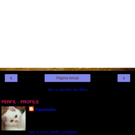
‹
›
Página inicial
Ver a versão da Web
PERFIL - PROFILE
GataVadia
Gata Vadia ou Moçoila. Sou Gémeos por isso tenho
dois niks. OBRIGADA POR SUA VISITA
Ver o meu perfil completo