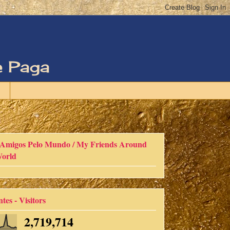
e Paga
Amigos Pelo Mundo / My Friends Around
orld
ntes - Visitors
2,719,714