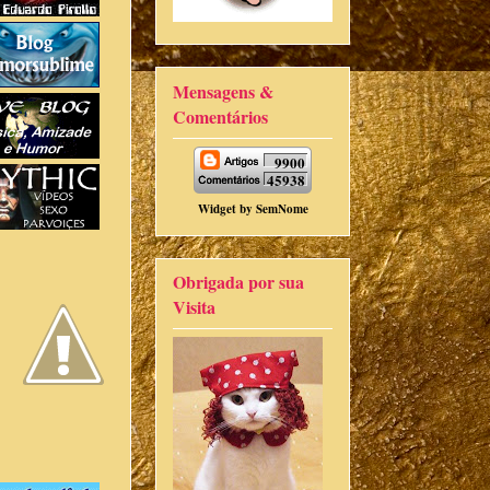
Mensagens &
Comentários
9900
45938
Widget by
SemNome
Obrigada por sua
Visita