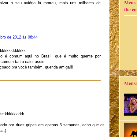
Meus a
lvar o seu aviário lá morreu, mais uns milhares de
the cut
bro de 2012 às 08:44
 kkkkkkkkkkkk....
sso é comum aqui no Brasil, que é muito quente por
o comum tanto calor assim...
nçoado pra você também, querida amiga!!!
Mensa
ste kkkkkkkkk .
anhado por duas gripes em apenas 3 semanas, acho que os
a ;)