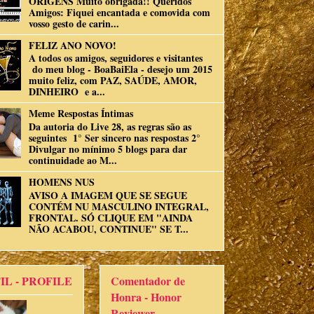
ORIGENS Muito obrigada!! Queridos
Amigos: Fiquei encantada e comovida com
vosso gesto de carin...
FELIZ ANO NOVO!
A todos os amigos, seguidores e visitantes
do meu blog - BoaBaiEla - desejo um 2015
muito feliz, com PAZ, SAÚDE, AMOR,
DINHEIRO e a...
Meme Respostas Íntimas
Da autoria do Live 28, as regras são as
seguintes 1° Ser sincero nas respostas 2°
Divulgar no mínimo 5 blogs para dar
continuidade ao M...
HOMENS NUS
AVISO A IMAGEM QUE SE SEGUE
CONTÉM NU MASCULINO INTEGRAL,
FRONTAL. SÓ CLIQUE EM "AINDA
NÃO ACABOU, CONTINUE" SE T...
IL - PROFILE
Comentador de
Honra - Honor
Reviewer