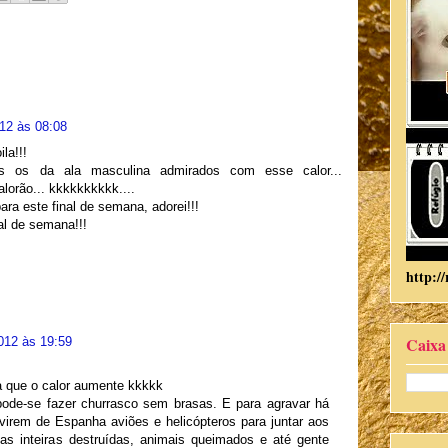
12 às 08:08
la!!!
os os da ala masculina admirados com esse calor...
lorão... kkkkkkkkkk....
ara este final de semana, adorei!!!
al de semana!!!
http://
Caixa
012 às 19:59
ra que o calor aumente kkkkk
ode-se fazer churrasco sem brasas. E para agravar há
 virem de Espanha aviões e helicópteros para juntar aos
s inteiras destruídas, animais queimados e até gente