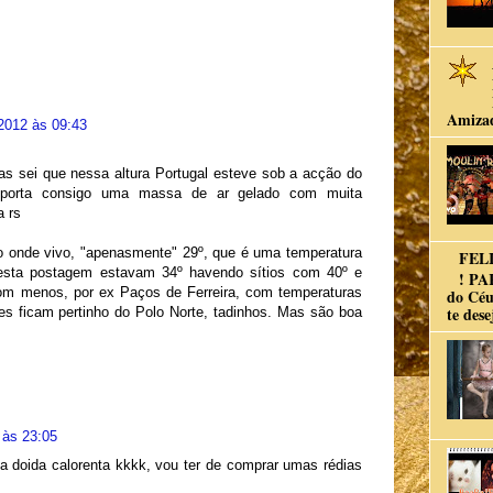
Amiza
2012 às 09:43
as sei que nessa altura Portugal esteve sob a acção do
nsporta consigo uma massa de ar gelado com muita
a rs
o onde vivo, "apenasmente" 29º, que é uma temperatura
FELI
 esta postagem estavam 34º havendo sítios com 40º e
! PA
com menos, por ex Paços de Ferreira, com temperaturas
do Céu
te dese
les ficam pertinho do Polo Norte, tadinhos. Mas são boa
 às 23:05
ua doida calorenta kkkk, vou ter de comprar umas rédias