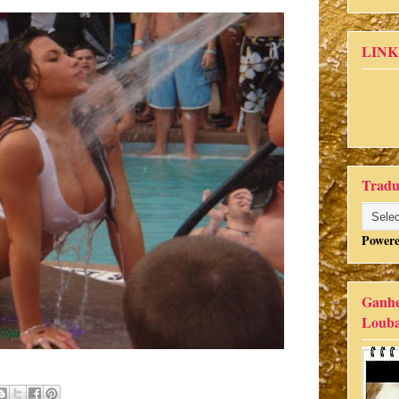
LINK
Tradu
Power
Ganhe
Louba