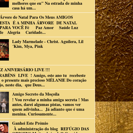
melhores que eu" Na estrada de minha
casa há um...
Árvore de Natal Para Os Meus AMIGOS
ESTA É A MINHA ÁRVORE DE NATAL
PARA VOCÊ Fé Paz Amor Saúde Luz
de Alegria Caridade...
Lady Marmelade - Christ. Aguilera, Lil
´Kim, Mya, Pink
Z ANIVERSÁRIO LIVE !!!
RABÉNS LIVE ! Amigo, este ano tu recebeste
 o presente mais precioso MÉLANIE Do coração
jo, neste dia, que Deus...
Amigo Secreto da Moçoila
! Vou revelar a minha amiga secreta ! Mas
antes, darei algumas pistas, vamos ver
quem adivinha... Já adianto que é uma
menina. Curiosamente...
Ganhei Este Prémio
À administração do blog REFÚGIO DAS