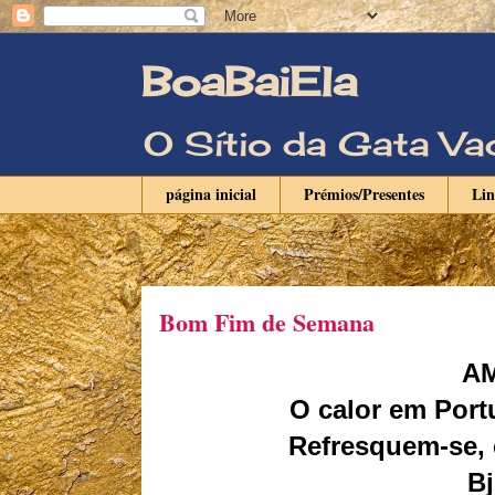
BoaBaiEla
O Sítio da Gata 
página inicial
Prémios/Presentes
Li
Bom Fim de Semana
AM
O calor em Port
Refresquem-se, 
Bj