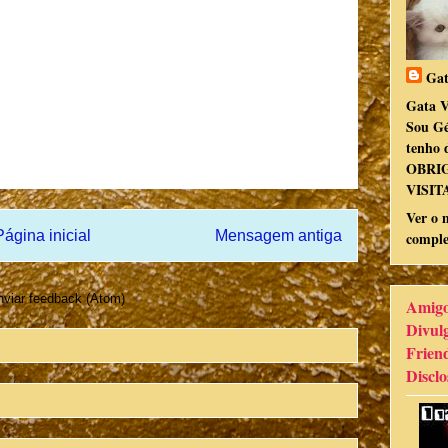
Gat
Gata V
Sou Gé
tenho d
OBRI
VISIT
Ver o 
Página inicial
Mensagem antiga
comple
viar feedback (Atom)
Amigo
Divul
Frien
Disclo