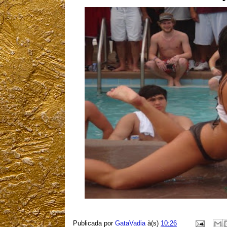
Publicada por
GataVadia
à(s)
10:26