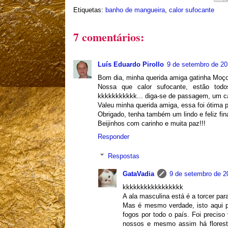
Etiquetas:
banho de mangueira
,
calor sufocante
7 comentários:
Luís Eduardo Pirollo
9 de setembro de 20
Bom dia, minha querida amiga gatinha Moçoi
Nossa que calor sufocante, estão tod
kkkkkkkkkkk... diga-se de passagem, um ca
Valeu minha querida amiga, essa foi ótima p
Obrigado, tenha também um lindo e feliz fin
Beijinhos com carinho e muita paz!!!
Responder
Respostas
GataVadia
9 de setembro de 2
kkkkkkkkkkkkkkkkk
A ala masculina está é a torcer pa
Mas é mesmo verdade, isto aqui p
fogos por todo o país. Foi preciso
nossos e mesmo assim há floresta