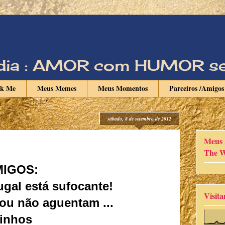
Vadia : AMOR com HUMOR s
nk Me
Meus Memes
Meus Momentos
Parceiros /Amigos
sábado, 8 de setembro de 2012
Meus 
The W
IGOS:
ugal está sufocante!
Visita
ou não aguentam ...
inhos