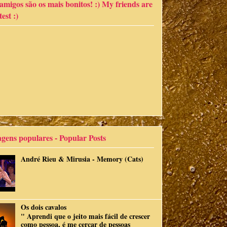
migos são os mais bonitos! :) My friends are
est :)
gens populares - Popular Posts
André Rieu & Mirusia - Memory (Cats)
Os dois cavalos
" Aprendi que o jeito mais fácil de crescer
como pessoa, é me cercar de pessoas