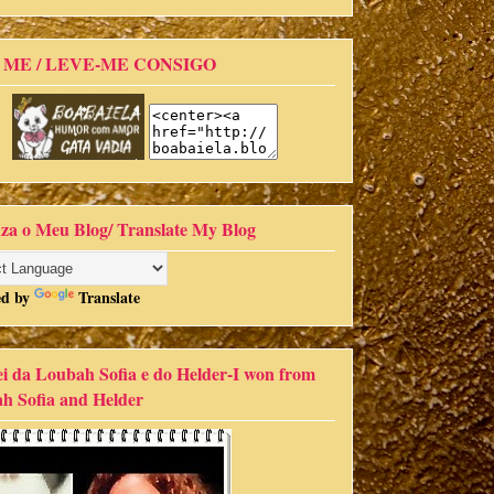
 ME / LEVE-ME CONSIGO
za o Meu Blog/ Translate My Blog
ed by
Translate
i da Loubah Sofia e do Helder-I won from
h Sofia and Helder