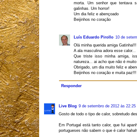
morta. Um senhor que tentava sa
galinhas. Um horror!
Um dia feliz e abençoado
Beijinhos no coração
Luís Eduardo Pirollo
10 de setem
Olá minha querida amiga Gatinha!!!
A ala masculina adora esse calor...
Que triste isso minha amiga, i
natureza... ai acho que não é muit
Obrigado, um dia muito feliz e abe
Beijinhos no coração e muita paz!!!
Responder
Live Blog
9 de setembro de 2012 às 22:25
Gosto de todo o tipo de calor, sobretudo de
Em Portugal està tanto calor, que fui ap
portugueses não sabem o que é calor hahah