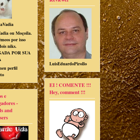
aVadia
adia ou Moçoila.
meos por isso
ois niks.
GADA POR SUA
A
LuisEduardoPirollo
meu perfil
to
EI ! COMENTE !!!
Hey, comment !!!
s e
gadores -
ds and
sers