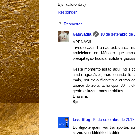
Bjs, calorente ;)
Responder
Respostas
GataVadia
10 de setembro de 
APENAS!!!!
Tiveste azar. Eu não estava cá, m
anticiclone do Mónaco que tra
precipitação líquida, sólida e gasos
Neste momento estão aqui, no síti
ainda agradável, mas quando fiz
mais, por ex o Alentejo e outros 
abaixo de zero, acho que -30º... e
gente e fazem boas mobílias!
É assim...
Bjs
Live Blog
10 de setembro de 2012
Eu digo-te quem vai transportar, s
ai vou vou kkkkkkkkkkkkk .